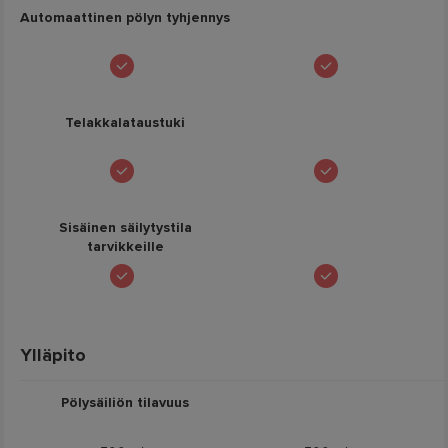
Automaattinen pölyn tyhjennys
Telakkalataustuki
Sisäinen säilytystila
tarvikkeille
Ylläpito
Pölysäiliön tilavuus