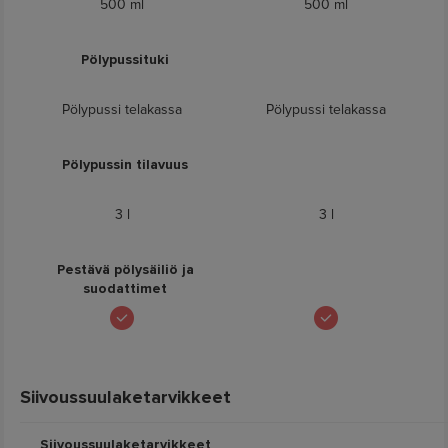
500 ml
500 ml
Pölypussituki
Pölypussi telakassa
Pölypussi telakassa
Pölypussin tilavuus
3 l
3 l
Pestävä pölysäiliö ja
suodattimet
Siivoussuulaketarvikkeet
Siivoussuulaketarvikkeet