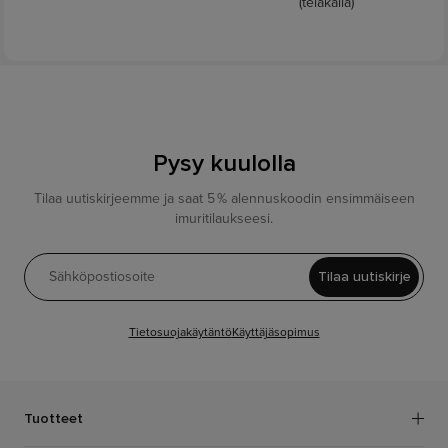
(telakalla)
Pysy kuulolla
Tilaa uutiskirjeemme ja saat 5 % alennuskoodin ensimmäiseen
imuritilaukseesi.
Tilaa uutiskirje
Tietosuojakäytäntö
Käyttäjäsopimus
Tuotteet