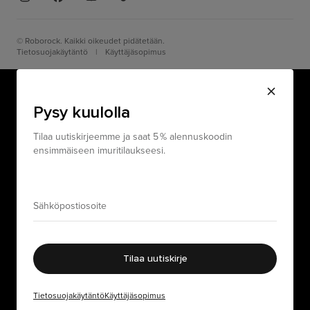
© Roborock. Kaikki oikeudet pidätetään.
Tietosuojakäytäntö
|
Käyttäjäsopimus
Pysy kuulolla
Tilaa uutiskirjeemme ja saat 5 % alennuskoodin
ensimmäiseen imuritilaukseesi.
Tilaa uutiskirje
Tietosuojakäytäntö
Käyttäjäsopimus