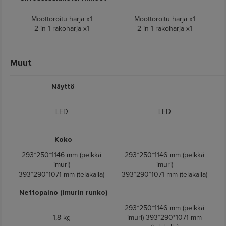
Moottoroitu harja x1
Moottoroitu harja x1
2-in-1-rakoharja x1
2-in-1-rakoharja x1
Muut
Näyttö
LED
LED
Koko
293*250*1146 mm (pelkkä
293*250*1146 mm (pelkkä
imuri)
imuri)
393*290*1071 mm (telakalla)
393*290*1071 mm (telakalla)
Nettopaino (imurin runko)
293*250*1146 mm (pelkkä
1,8 kg
imuri) 393*290*1071 mm