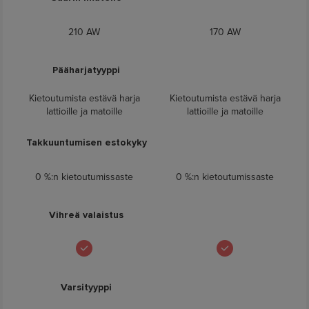
Roborock
Roborock
H60
H60
210 AW
170 AW
Pääharjatyyppi
Kietoutumista estävä harja
Kietoutumista estävä harja
lattioille ja matoille
lattioille ja matoille
Takkuuntumisen estokyky
0 %:n kietoutumissaste
0 %:n kietoutumissaste
Vihreä valaistus
Varsityyppi