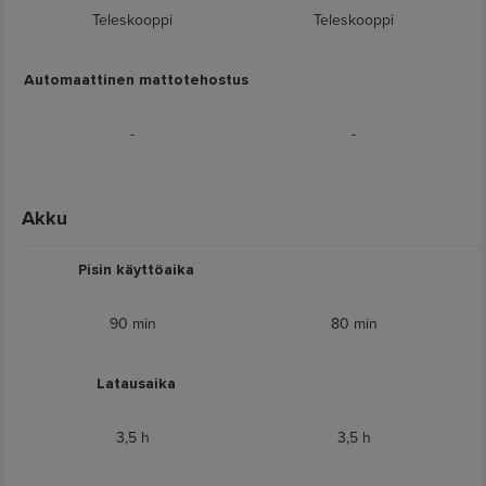
Teleskooppi
Teleskooppi
Automaattinen mattotehostus
-
-
Akku
Pisin käyttöaika
90 min
80 min
Latausaika
3,5 h
3,5 h