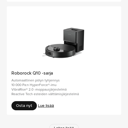
Roborock Q10 -sarja
Automaattinen pölyn tyhjennys
10 000 Pa:n HyperForce®-imu
VibraRise® 2.0 -moppausjärjestelmä
Reactive Tech esteiden välttämisjärjestelmä
Osta nyt
Lue lisää