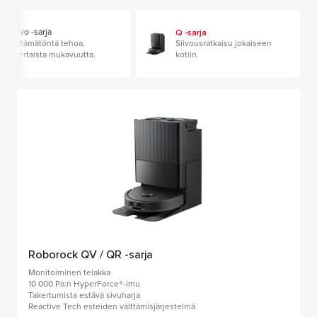
Q -sarja
Qrevo -sarja
Välttämätöntä tehoa,
Siivousratkaisu jokaiseen
ylivertaista mukavuutta.
kotiin.
Roborock QV / QR -sarja
Monitoiminen telakka
10 000 Pa:n HyperForce®-imu
Takertumista estävä sivuharja
Reactive Tech esteiden välttämisjärjestelmä