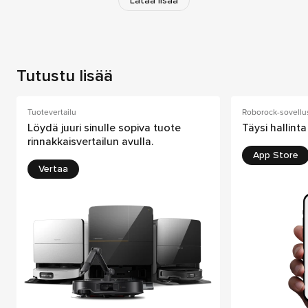
Lataa lisää
Tutustu lisää
Tuotevertailu
Roborock-sovellu
Löydä juuri sinulle sopiva tuote
Täysi hallint
rinnakkaisvertailun avulla.
App Store
Vertaa