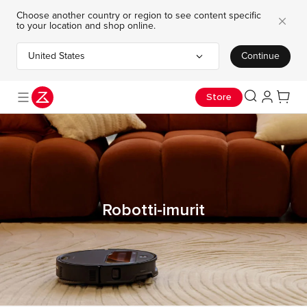
Choose another country or region to see content specific
to your location and shop online.
United States
Continue
Choose your country or region
Osta nyt
Lue lisää
Liity nyt
Jaa suuruutesi ja voita upeita Real Madrid -palkintoja
Kesälahjat – bestsellerit ja ilmaiset lahjat
Kesäale: Saros 10R - säästä jopa 550 €
Store
Robotti-imurit