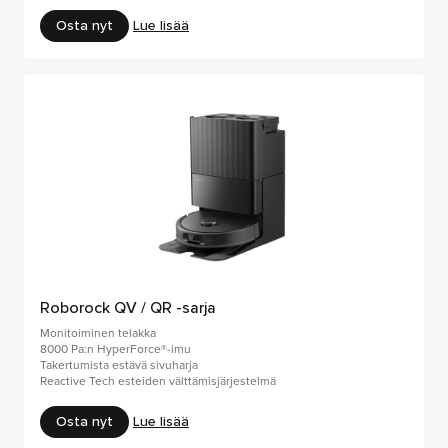
Osta nyt
Lue lisää
Roborock QV / QR -sarja
Monitoiminen telakka
8000 Pa:n HyperForce®-imu
Takertumista estävä sivuharja
Reactive Tech esteiden välttämisjärjestelmä
Osta nyt
Lue lisää