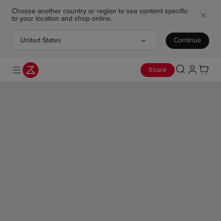
Choose another country or region to see content specific
to your location and shop online.
United States
Continue
Choose your country or region
Osta nyt
Lue lisää
Liity nyt
Jaa suuruutesi ja voita upeita Real Madrid -palkintoja
Kesälahjat – bestsellerit ja ilmaiset lahjat
Kesäale: Saros 10R - säästä jopa 550 €
Store