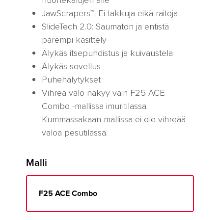
JawScrapers™: Ei takkuja eikä raitoja
SlideTech 2.0: Saumaton ja entistä
parempi käsittely
Älykäs itsepuhdistus ja kuivaustela
Älykäs sovellus
Puhehälytykset
Vihreä valo näkyy vain F25 ACE
Combo -mallissa imuritilassa.
Kummassakaan mallissa ei ole vihreää
valoa pesutilassa.
Malli
Malli
F25 ACE Combo