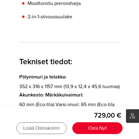
Moottoroitu pienoisharja
2-in-1-siivoussuulake
Tekniset tiedot:
Pölynimuri ja telakka:
352 x 316 x 1157 mm (13,9 x 12,4 x 45,6 tuumaa)
Akunkesto: Märkäkuivaimuri:
60 min (Eco-tila) Varsi-imuri: 65 min (Eco-tila
2-in-1-siivoussuulakkeella)
729,00 €
Suurin imuteho:
Lisää Ostoskoriin
Osta Nyt
Märkäkuivaimuri: 20 000 Pa Varsi-imuri: 25
000 Pa