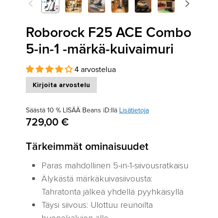
<
>
Edellinen
Seuraava
Roborock F25 ACE Combo
5-in-1 -märkä-kuivaimuri
4 arvostelua
Kirjoita arvostelu
Säästä 10 % LISÄÄ Beans iD:llä
Lisätietoja
729,00 €
Tärkeimmät ominaisuudet
Paras mahdollinen 5-in-1-siivousratkaisu
Älykästä märkäkuivasiivousta:
Tahratonta jälkeä yhdellä pyyhkäisyllä
Täysi siivous: Ulottuu reunoilta
huonekalujen alle